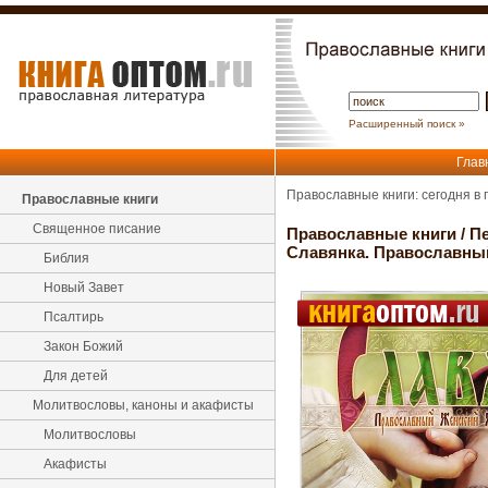
Расширенный поиск »
Глав
Православные книги: сегодня в
Православные книги
Священное писание
Православные книги
/
П
Славянка. Православный
Библия
Новый Завет
Псалтирь
Закон Божий
Для детей
Молитвословы, каноны и акафисты
Молитвословы
Акафисты