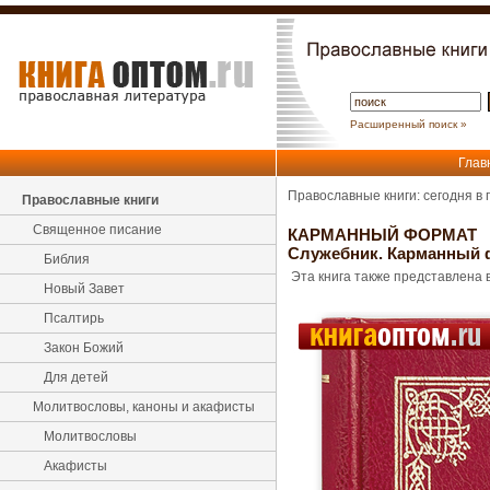
Расширенный поиск »
Глав
Православные книги: сегодня в
Православные книги
Священное писание
КАРМАННЫЙ ФОРМАТ
Служебник. Карманный 
Библия
Эта книга также представлена в
Новый Завет
Псалтирь
Закон Божий
Для детей
Молитвословы, каноны и акафисты
Молитвословы
Акафисты