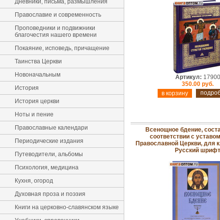
Дневники, письма, размышления
Православие и современность
Проповедники и подвижники
благочестия нашего времени
Покаяние, исповедь, причащение
Таинства Церкви
Новоначальным
Артикул:
1790
350.00 руб.
История
подро
История церкви
Ноты и пение
Православные календари
Всенощное бдение, сост
соответствии с уставо
Периодические издания
Православной Церкви, для кл
Русский шриф
Путеводители, альбомы
Психология, медицина
Кухня, огород
Духовная проза и поэзия
Книги на церковно-славянском языке