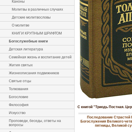
Каноны
Молитвы в различных случаях
Детские молитвословы
О молитве
КНИГИ КРУПНЫМ ШРИФТОМ
Богослужебные книги
Детская литература
Семейная жизнь и воспитание детей
Жития святых
Жизнеописания подвижников
Святые отцы
Толкования
Богословие
Философия
С книгой "Триодь Постная. Це
Искусство
Последование Страстей 
Проповеди, беседы, ответы на
Богослужения Великого четв
вопросы
пятницы, Великой с