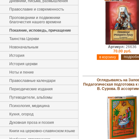
Дневники, письма, размышления
Православие и современность
Проповедники и подвижники
благочестия нашего времени
Покаяние, исповедь, причащение
Таинства Церкви
Артикул:
26636
Новоначальным
70.00 руб.
История
подробн
История церкви
Ноты и пение
Оглядываясь на Запов
Православные календари
Педагогическая подготовка к 
В. Сурова. В ассорти
Периодические издания
Путеводители, альбомы
Психология, медицина
Кухня, огород
Духовная проза и поэзия
Книги на церковно-славянском языке