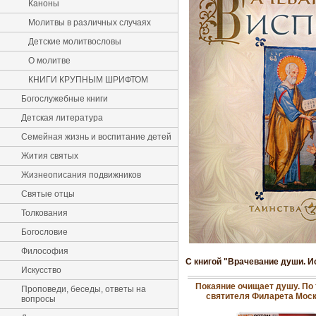
Каноны
Молитвы в различных случаях
Детские молитвословы
О молитве
КНИГИ КРУПНЫМ ШРИФТОМ
Богослужебные книги
Детская литература
Семейная жизнь и воспитание детей
Жития святых
Жизнеописания подвижников
Святые отцы
Толкования
Богословие
Философия
С книгой "Врачевание души. 
Искусство
Покаяние очищает душу. По
Проповеди, беседы, ответы на
святителя Филарета Моск
вопросы