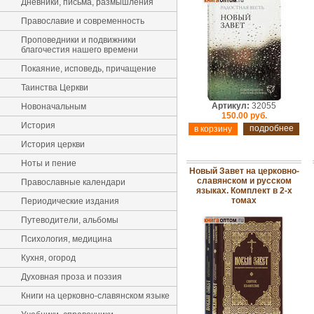
Дневники, письма, размышления
Православие и современность
Проповедники и подвижники
благочестия нашего времени
Покаяние, исповедь, причащение
Таинства Церкви
Артикул:
32055
Новоначальным
150.00 руб.
История
подробнее
История церкви
Ноты и пение
Новый Завет на церковно-
славянском и русском
Православные календари
языках. Комплект в 2-х
томах
Периодические издания
Путеводители, альбомы
Психология, медицина
Кухня, огород
Духовная проза и поэзия
Книги на церковно-славянском языке