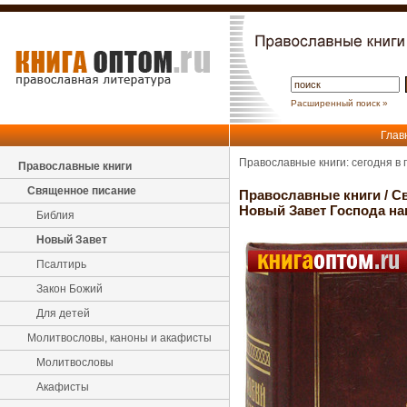
Расширенный поиск »
Глав
Православные книги: сегодня в
Православные книги
Священное писание
Православные книги
/
С
Новый Завет Господа наш
Библия
Новый Завет
Псалтирь
Закон Божий
Для детей
Молитвословы, каноны и акафисты
Молитвословы
Акафисты