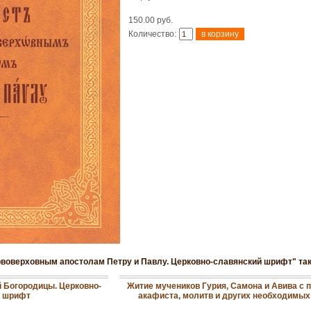
150.00 руб.
Количество:
рвоверховным апостолам Петру и Павлу. Церковно-славянский шрифт" та
 Богородицы. Церковно-
Житие мучеников Гурия, Самона и Авива с
й шрифт
акафиста, молитв и других необходимых