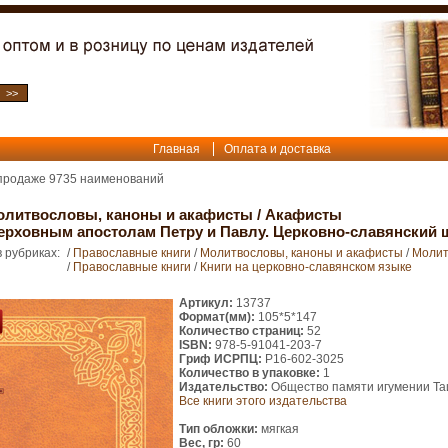
Главная
Оплата и доставка
 продаже
9735
наименований
олитвословы, каноны и акафисты
/
Акафисты
ерховным апостолам Петру и Павлу. Церковно-славянский
 рубриках:
/
Православные книги
/
Молитвословы, каноны и акафисты
/
Молит
/
Православные книги
/
Книги на церковно-славянском языке
Артикул:
13737
Формат(мм):
105*5*147
Количество страниц:
52
ISBN:
978-5-91041-203-7
Гриф ИСРПЦ:
Р16-602-3025
Количество в упаковке:
1
Издательство:
Общество памяти игумении Та
Все книги этого издательства
Тип обложки:
мягкая
Вес, гр:
60