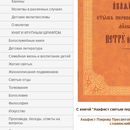
Каноны
Молитвы в различных случаях
Детские молитвословы
О молитве
КНИГИ КРУПНЫМ ШРИФТОМ
Богослужебные книги
Детская литература
Семейная жизнь и воспитание детей
Жития святых
Жизнеописания подвижников
Святые отцы
Толкования
Богословие
Философия
С книгой "Акафист святым пе
Искусство
Проповеди, беседы, ответы на
Акафист Покрову Пресвятой
вопросы
славянски