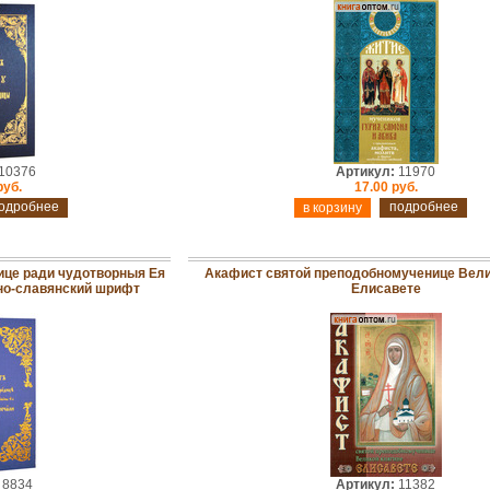
10376
Артикул:
11970
руб.
17.00 руб.
одробнее
подробнее
ице ради чудотворныя Ея
Акафист святой преподобномученице Вели
вно-славянский шрифт
Елисавете
8834
Артикул:
11382