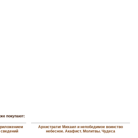
кже покупают:
 приложением
Архистратиг Михаил и непобедимое воинство
 сведений
небесное. Акафист. Молитвы. Чудеса