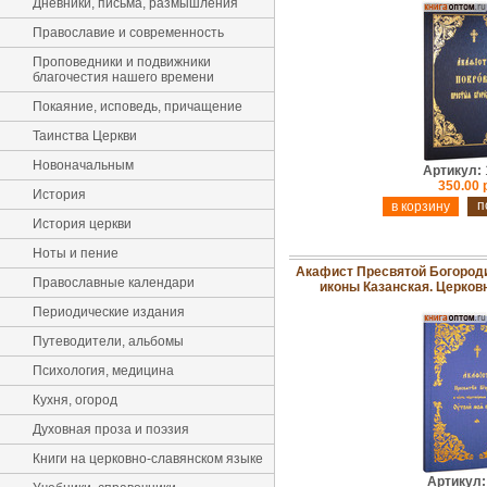
Дневники, письма, размышления
Православие и современность
Проповедники и подвижники
благочестия нашего времени
Покаяние, исповедь, причащение
Таинства Церкви
Новоначальным
Артикул:
350.00 
История
п
История церкви
Ноты и пение
Акафист Пресвятой Богород
Православные календари
иконы Казанская. Церко
Периодические издания
Путеводители, альбомы
Психология, медицина
Кухня, огород
Духовная проза и поэзия
Книги на церковно-славянском языке
Артикул: