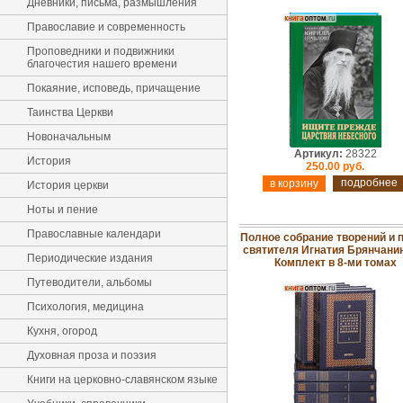
Дневники, письма, размышления
Православие и современность
Проповедники и подвижники
благочестия нашего времени
Покаяние, исповедь, причащение
Таинства Церкви
Новоначальным
Артикул:
28322
История
250.00 руб.
подробнее
История церкви
Ноты и пение
Православные календари
Полное собрание творений и 
святителя Игнатия Брянчани
Периодические издания
Комплект в 8-ми томах
Путеводители, альбомы
Психология, медицина
Кухня, огород
Духовная проза и поэзия
Книги на церковно-славянском языке