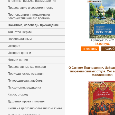
Дневники, письма, размышления
Православие и современность
Проповедники и подвижники
благочестия нашего времени
Покаяние, исповедь, причащение
Таинства Церкви
Новоначальным
Артикул:
27962
85.00 руб.
История
подроб
История церкви
Ноты и пение
Православные календари
О Святом Причащении. Избра
творений святых отцов. Сост
Периодические издания
Масленников
Путеводители, альбомы
Психология, медицина
Кухня, огород
Духовная проза и поэзия
Книги на церковно-славянском языке