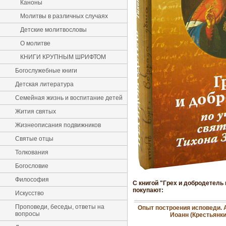
Каноны
Молитвы в различных случаях
Детские молитвословы
О молитве
КНИГИ КРУПНЫМ ШРИФТОМ
Богослужебные книги
Детская литература
Семейная жизнь и воспитание детей
Жития святых
Жизнеописания подвижников
Святые отцы
Толкования
Богословие
Философия
С книгой "Грех и добродетель
покупают:
Искусство
Проповеди, беседы, ответы на
Опыт построения исповеди.
вопросы
Иоанн (Крестьянки