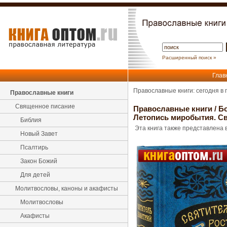
Расширенный поиск »
Глав
Православные книги: сегодня в
Православные книги
Священное писание
Православные книги
/
Б
Летопись миробытия. Св
Библия
Эта книга также представлена в
Новый Завет
Псалтирь
Закон Божий
Для детей
Молитвословы, каноны и акафисты
Молитвословы
Акафисты