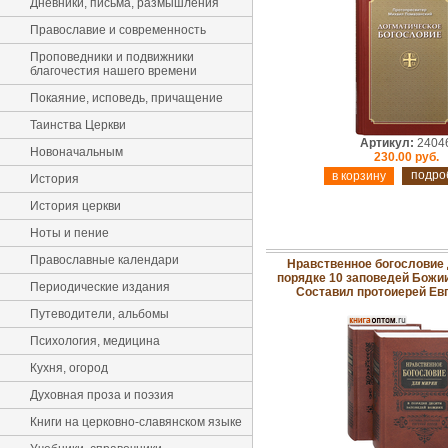
Дневники, письма, размышления
Православие и современность
Проповедники и подвижники
благочестия нашего времени
Покаяние, исповедь, причащение
Таинства Церкви
Артикул:
2404
Новоначальным
230.00 руб.
подро
История
История церкви
Ноты и пение
Православные календари
Нравственное богословие 
порядке 10 заповедей Божиих
Периодические издания
Составил протоиерей Ев
Путеводители, альбомы
Психология, медицина
Кухня, огород
Духовная проза и поэзия
Книги на церковно-славянском языке