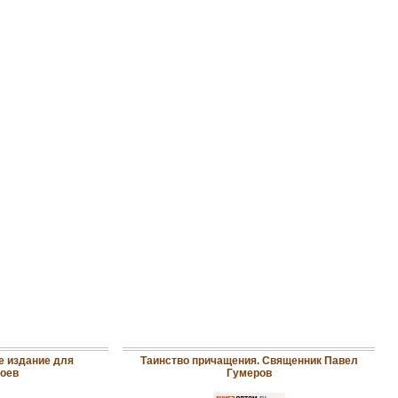
е издание для
Таинство причащения. Священник Павел
оев
Гумеров