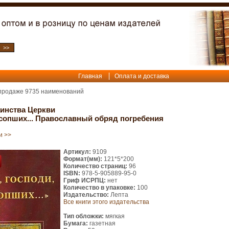
Главная
Оплата и доставка
 продаже
9735
наименований
инства Церкви
усопших... Православный обряд погребения
и >>
Артикул:
9109
Формат(мм):
121*5*200
Количество страниц:
96
ISBN:
978-5-905889-95-0
Гриф ИСРПЦ:
нет
Количество в упаковке:
100
Издательство:
Лепта
Все книги этого издательства
Тип обложки:
мягкая
Бумага:
газетная