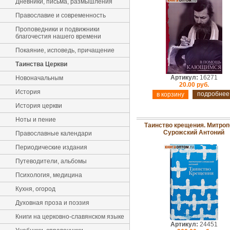
Дневники, письма, размышления
Православие и современность
Проповедники и подвижники
благочестия нашего времени
Покаяние, исповедь, причащение
Таинства Церкви
Артикул:
16271
Новоначальным
20.00 руб.
История
подробнее
История церкви
Ноты и пение
Таинство крещения. Митроп
Сурожский Антоний
Православные календари
Периодические издания
Путеводители, альбомы
Психология, медицина
Кухня, огород
Духовная проза и поэзия
Книги на церковно-славянском языке
Артикул:
24451