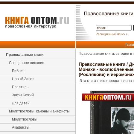
Расширенный поиск »
Глав
Православные книги: сегодня в
Православные книги
Священное писание
Православные книги
/
Д
Монахи - возлюбленные 
Библия
(Рослякове) и иеромона
Новый Завет
Эта книга также представлена в
Псалтирь
Закон Божий
Для детей
Молитвословы, каноны и акафисты
Молитвословы
Акафисты