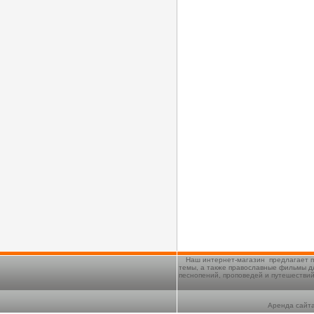
Наш интернет-магазин предлагает п
темы, а также православные фильмы д
песнопений, проповедей и путешестви
Аренда сайта