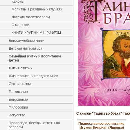
Каноны
Молитвы в различных случаях
Детские молитвословы
О молитве
КНИГИ КРУПНЫМ ШРИФТОМ
Богослужебные книги
Детская литература
Семейная жизнь и воспитание
детей
Жития святых
Жизнеописания подвижников
Святые отцы
Толкования
Богословие
Философия
С книгой "Таинство брака" так
Искусство
Проповеди, беседы, ответы на
Православное воспитание.
вопросы
Игумен Киприан (Ященко)