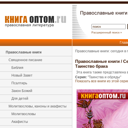
Расширенный поиск »
Глав
Православные книги: сегодня в
Православные книги
Священное писание
Православные книги
/
Се
Таинство брака
Библия
Эта книга также представлена в
Новый Завет
Серия:
"Таинства и обряды"
Показать все книги из этой сери
Псалтирь
Закон Божий
Для детей
Молитвословы, каноны и акафисты
Молитвословы
Акафисты