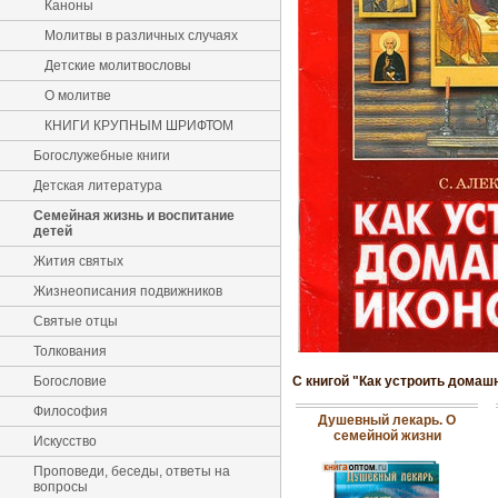
Каноны
Молитвы в различных случаях
Детские молитвословы
О молитве
КНИГИ КРУПНЫМ ШРИФТОМ
Богослужебные книги
Детская литература
Семейная жизнь и воспитание
детей
Жития святых
Жизнеописания подвижников
Святые отцы
Толкования
Богословие
С книгой "Как устроить домаш
Философия
Душевный лекарь. О
семейной жизни
Искусство
Проповеди, беседы, ответы на
вопросы