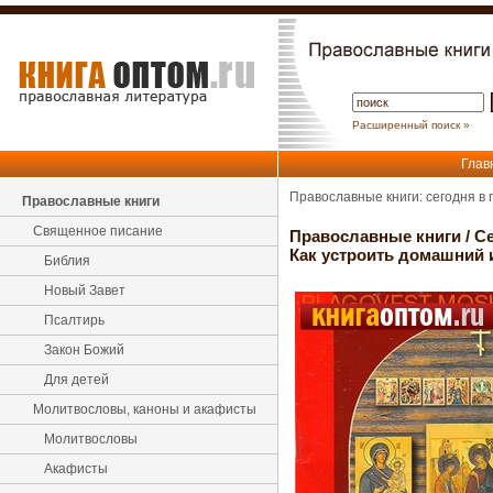
Расширенный поиск »
Глав
Православные книги: сегодня в
Православные книги
Священное писание
Православные книги
/
Се
Как устроить домашний и
Библия
Новый Завет
Псалтирь
Закон Божий
Для детей
Молитвословы, каноны и акафисты
Молитвословы
Акафисты