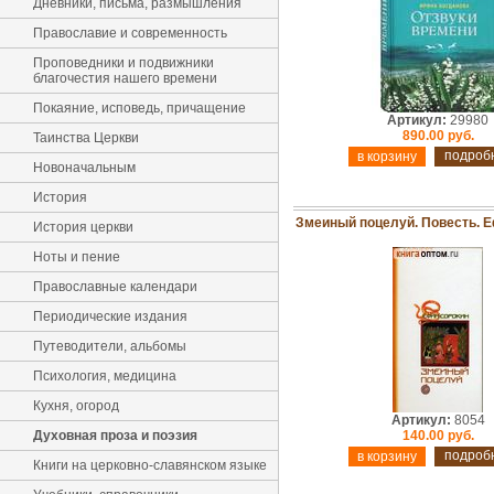
Дневники, письма, размышления
Православие и современность
Проповедники и подвижники
благочестия нашего времени
Покаяние, исповедь, причащение
Артикул:
29980
890.00 руб.
Таинства Церкви
подроб
Новоначальным
История
Змеиный поцелуй. Повесть. 
История церкви
Ноты и пение
Православные календари
Периодические издания
Путеводители, альбомы
Психология, медицина
Кухня, огород
Артикул:
8054
Духовная проза и поэзия
140.00 руб.
подроб
Книги на церковно-славянском языке