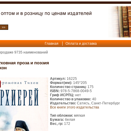
Главная
Оплата и доставка
 продаже
9735
наименований
ховная проза и поэзия
хон
Артикул:
16225
Формат(мм):
145*205
Количество страниц:
175
ISBN:
978-5-7868-0049-5
Гриф ИСРПЦ:
нет
Количество в упаковке:
40
Издательство:
Сатисъ, Санкт-Петербург
Все книги этого издательства
Тип обложки:
мягкая
Бумага:
белая
Вес, гр:
172