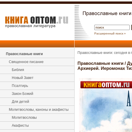
Расширенный поиск »
Православные книги: сегодня в
Православные книги
Священное писание
Православные книги
/
Ду
Архиерей. Иеромонах Ти
Библия
Новый Завет
Псалтирь
Закон Божий
Для детей
Молитвословы, каноны и акафисты
Молитвословы
Акафисты