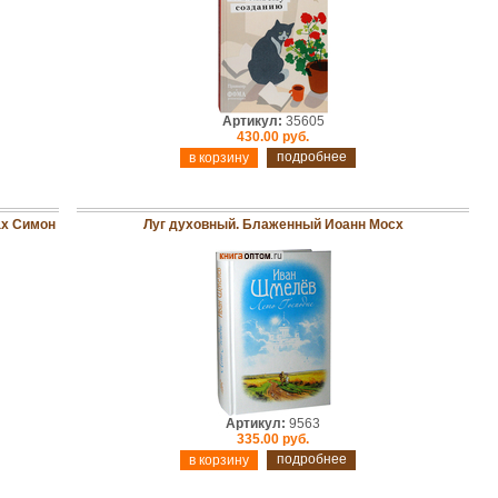
Артикул:
35605
430.00 руб.
подробнее
ах Симон
Луг духовный. Блаженный Иоанн Мосх
Артикул:
9563
335.00 руб.
подробнее