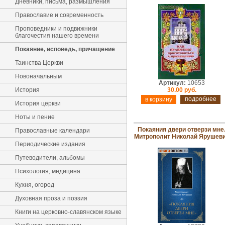
Дневники, письма, размышления
Православие и современность
Проповедники и подвижники
благочестия нашего времени
Покаяние, исповедь, причащение
Таинства Церкви
Новоначальным
Артикул:
10653
История
30.00 руб.
подробнее
История церкви
Ноты и пение
Покаяния двери отверзи мне
Православные календари
Митрополит Николай Ярушев
Периодические издания
Путеводители, альбомы
Психология, медицина
Кухня, огород
Духовная проза и поэзия
Книги на церковно-славянском языке