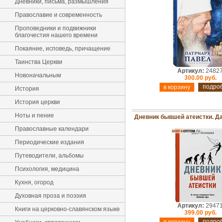
Дневники, письма, размышления
Православие и современность
Проповедники и подвижники
благочестия нашего времени
Покаяние, исповедь, причащение
Таинства Церкви
Артикул:
2482
Новоначальным
300.00 руб.
подро
История
История церкви
Ноты и пение
Дневник бывшей атеистки. Д
Православные календари
Периодические издания
Путеводители, альбомы
Психология, медицина
Кухня, огород
Духовная проза и поэзия
Артикул:
2947
Книги на церковно-славянском языке
399.00 руб.
подро