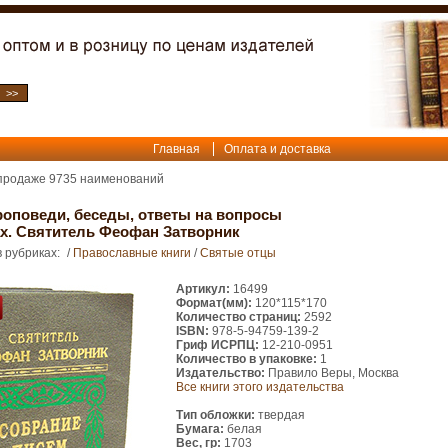
Главная
Оплата и доставка
 продаже
9735
наименований
оповеди, беседы, ответы на вопросы
ах. Святитель Феофан Затворник
 рубриках:
/
Православные книги
/
Святые отцы
Артикул:
16499
Формат(мм):
120*115*170
Количество страниц:
2592
ISBN:
978-5-94759-139-2
Гриф ИСРПЦ:
12-210-0951
Количество в упаковке:
1
Издательство:
Правило Веры, Москва
Все книги этого издательства
Тип обложки:
твердая
Бумага:
белая
Вес, гр:
1703