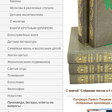
Каноны
Молитвы в различных случаях
Детские молитвословы
О молитве
КНИГИ КРУПНЫМ ШРИФТОМ
Богослужебные книги
Детская литература
Семейная жизнь и воспитание детей
Жития святых
Жизнеописания подвижников
Святые отцы
Толкования
Богословие
Философия
С книгой "Собрание писем в 5
Искусство
Патриарх Павел. Пешком 
Проповеди, беседы, ответы на
Избранные проповеди,
вопросы