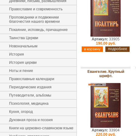
Дневники, письма, размышления
Православие и современность
Проповедники и подвижники
благочестия нашего времени
Покаяние, исповедь, причащение
Таинства Церкви
Артикул:
33905
190.00 руб.
Новоначальным
подробнее
История
История церкви
Ноты и пение
Евангелие. Крупный
шрифт.
Православные календари
Периодические издания
Путеводители, альбомы
Психология, медицина
Кухня, огород
Духовная проза и поэзия
Книги на церковно-славянском языке
Артикул:
33904
220.00 руб.