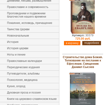
Дневники, письма, размышления
Православие и современность
Проповедники и подвижники
благочестия нашего времени
Покаяние, исповедь, причащение
Таинства Церкви
Артикул:
30379
Новоначальным
725.00 руб.
История
подробнее
История церкви
Ноты и пение
Строительство дома Божия.
Толкование на послание к
Православные календари
Ефесянам. Священник
Даниил Сысоев
Периодические издания
Путеводители, альбомы
Психология, медицина
Кухня, огород
Духовная проза и поэзия
Книги на церковно-славянском языке