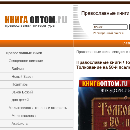
Расширенный поиск »
Глав
Православные книги: сегодня в
Православные книги
Священное писание
Православные книги
/
Т
Толкование на 50-й пса
Библия
Новый Завет
Псалтирь
Закон Божий
Для детей
Молитвословы, каноны и акафисты
Молитвословы
Акафисты