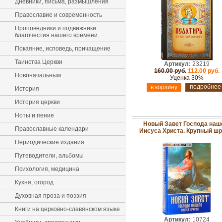
Дневники, письма, размышления
Православие и современность
Проповедники и подвижники
благочестия нашего времени
Покаяние, исповедь, причащение
Таинства Церкви
Артикул:
23219
160.00 руб.
112.00 руб.
Новоначальным
Уценка 30%
подробнее
История
История церкви
Ноты и пение
Новый Завет Господа наш
Православные календари
Иисуса Христа. Крупный ш
Периодические издания
Путеводители, альбомы
Психология, медицина
Кухня, огород
Духовная проза и поэзия
Книги на церковно-славянском языке
Артикул:
10724