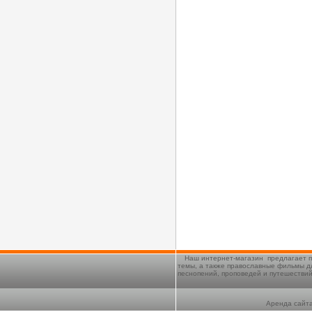
Наш интернет-магазин предлагает п
темы, а также православные фильмы д
песнопений, проповедей и путешестви
Аренда сайта