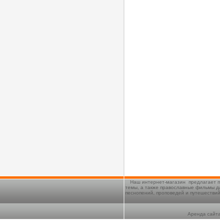
Наш интернет-магазин предлагает п
темы, а также православные фильмы д
песнопений, проповедей и путешестви
Аренда сайта