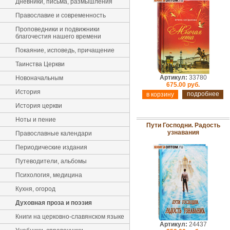
Дневники, письма, размышления
Православие и современность
Проповедники и подвижники
благочестия нашего времени
Покаяние, исповедь, причащение
Таинства Церкви
Артикул:
33780
Новоначальным
675.00 руб.
История
подробнее
История церкви
Ноты и пение
Пути Господни. Радость
узнавания
Православные календари
Периодические издания
Путеводители, альбомы
Психология, медицина
Кухня, огород
Духовная проза и поэзия
Книги на церковно-славянском языке
Артикул:
24437