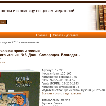
Главная
Оплата и доставка
 продаже
9735
наименований
ховная проза и поэзия
ого чтения. №6. Даль. Самородок. Благодать
"
и >>
Артикул:
17736
Формат(мм):
120*165
Количество страниц:
376
ISBN:
978-5-901836-47-7
Гриф ИСРПЦ:
12-215-1343
Количество в упаковке:
24
Издательство:
Храм святой мученицы Татиан
Все книги этого издательства
Тип обложки:
мягкая
Бумага:
белая