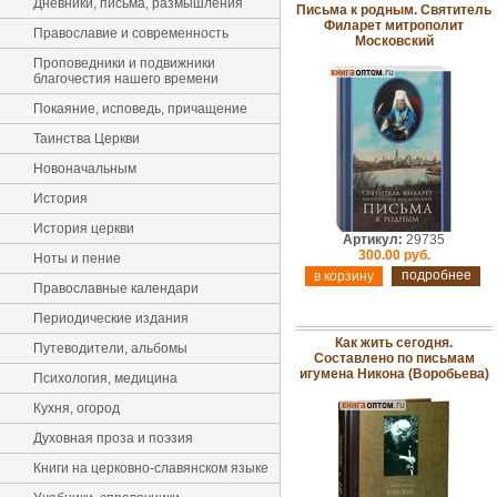
Дневники, письма, размышления
Письма к родным. Святитель
Филарет митрополит
Православие и современность
Московский
Проповедники и подвижники
благочестия нашего времени
Покаяние, исповедь, причащение
Таинства Церкви
Новоначальным
История
История церкви
Артикул:
29735
300.00 руб.
Ноты и пение
подробнее
Православные календари
Периодические издания
Как жить сегодня.
Путеводители, альбомы
Составлено по письмам
игумена Никона (Воробьева)
Психология, медицина
Кухня, огород
Духовная проза и поэзия
Книги на церковно-славянском языке