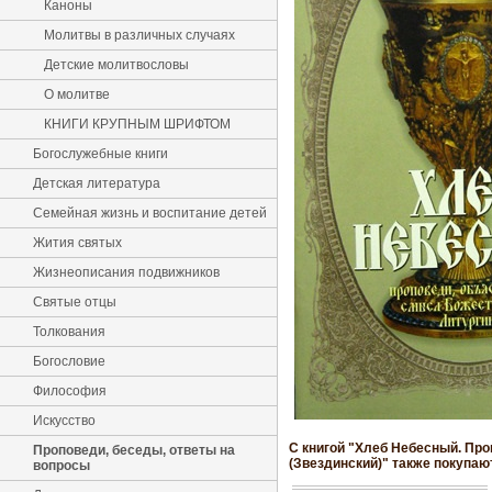
Каноны
Молитвы в различных случаях
Детские молитвословы
О молитве
КНИГИ КРУПНЫМ ШРИФТОМ
Богослужебные книги
Детская литература
Семейная жизнь и воспитание детей
Жития святых
Жизнеописания подвижников
Святые отцы
Толкования
Богословие
Философия
Искусство
С книгой "Хлеб Небесный. Пр
Проповеди, беседы, ответы на
(Звездинский)" также покупаю
вопросы