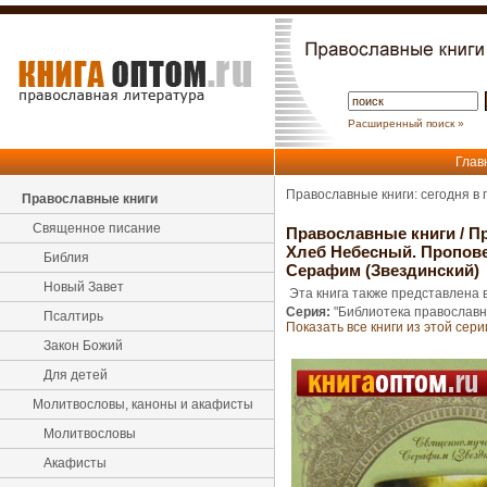
Расширенный поиск »
Глав
Православные книги: сегодня в
Православные книги
Священное писание
Православные книги
/
Пр
Хлеб Небесный. Пропов
Библия
Серафим (Звездинский)
Новый Завет
Эта книга также представлена в
Серия:
"Библиотека православн
Псалтирь
Показать все книги из этой сери
Закон Божий
Для детей
Молитвословы, каноны и акафисты
Молитвословы
Акафисты