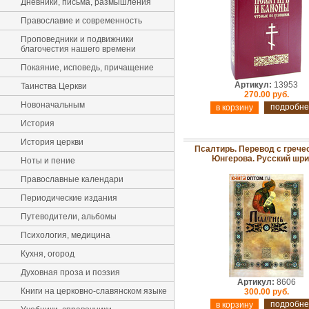
Дневники, письма, размышления
Православие и современность
Проповедники и подвижники
благочестия нашего времени
Покаяние, исповедь, причащение
Артикул:
13953
Таинства Церкви
270.00 руб.
Новоначальным
подробне
История
История церкви
Псалтирь. Перевод с гречес
Юнгерова. Русский шр
Ноты и пение
Православные календари
Периодические издания
Путеводители, альбомы
Психология, медицина
Кухня, огород
Духовная проза и поэзия
Артикул:
8606
Книги на церковно-славянском языке
300.00 руб.
подробне