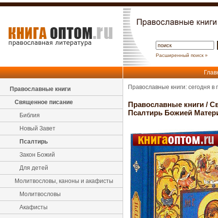
Расширенный поиск »
Глав
Православные книги: сегодня в
Православные книги
Священное писание
Православные книги
/
С
Псалтирь Божией Матер
Библия
Новый Завет
Псалтирь
Закон Божий
Для детей
Молитвословы, каноны и акафисты
Молитвословы
Акафисты