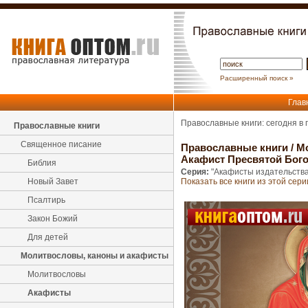
Расширенный поиск »
Глав
Православные книги: сегодня в
Православные книги
Священное писание
Православные книги
/
М
Акафист Пресвятой Бого
Библия
Серия:
"Акафисты издательства
Новый Завет
Показать все книги из этой сери
Псалтирь
Закон Божий
Для детей
Молитвословы, каноны и акафисты
Молитвословы
Акафисты