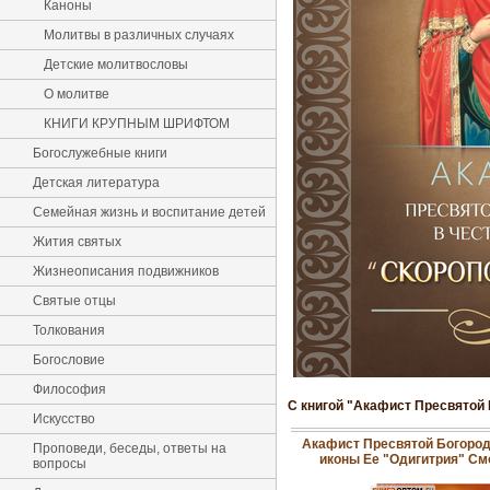
Каноны
Молитвы в различных случаях
Детские молитвословы
О молитве
КНИГИ КРУПНЫМ ШРИФТОМ
Богослужебные книги
Детская литература
Семейная жизнь и воспитание детей
Жития святых
Жизнеописания подвижников
Святые отцы
Толкования
Богословие
Философия
С книгой "Акафист Пресвятой 
Искусство
Акафист Пресвятой Богород
Проповеди, беседы, ответы на
иконы Ее "Одигитрия" См
вопросы