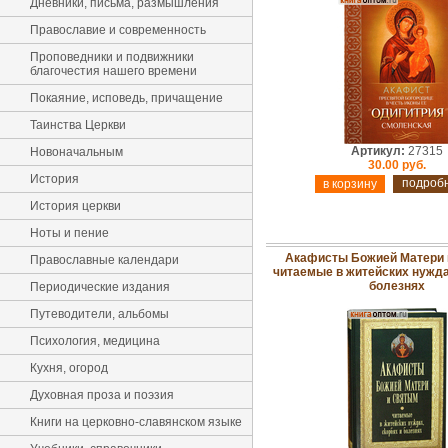
Дневники, письма, размышления
Православие и современность
Проповедники и подвижники
благочестия нашего времени
Покаяние, исповедь, причащение
Таинства Церкви
Артикул:
27315
Новоначальным
30.00 руб.
История
подроб
История церкви
Ноты и пение
Акафисты Божией Матери 
Православные календари
читаемые в житейских нужда
болезнях
Периодические издания
Путеводители, альбомы
Психология, медицина
Кухня, огород
Духовная проза и поэзия
Книги на церковно-славянском языке