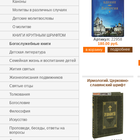
Каноны
Молитвы в различных случаях
Детские молитвословы
О молитве
КНИГИ КРУПНЫМ ШРИФТОМ
Артикул:
22958
Богослужебные книги
180.00 руб.
подробнее
Детская литература
Семейная жизнь и воспитание детей
Жития святых
Жизнеописания подвижников
Ирмологий. Церковно-
славянский шрифт
Святые отцы
Толкования
Богословие
Философия
Искусство
Проповеди, беседы, ответы на
вопросы