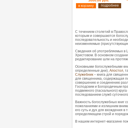
3000.00 руб.
подробнее
С течением столетий в Правосл
которым и совершаются богослу
последовательность и необходи
неизменяемые (присутствующие 
Сведения об употребляемых в Ц
Христовом. В основном создание
редактирование шли на протяже
Основными богослужебными кн
определенные дни),
Апостол
, 
Служебник
­– книга для священ
для священника, содержащая 
совершению и соединению раз
Господским и Богородичным пра
подвижного (пасхального) круга
последованием служб суточного
Важность богослужебных книг с
пожеланиями и излишним вниман
его суть и дух для вхождения в 
определяющем строй и порядок 
В нашем интернет-магазине по