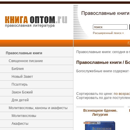
Расширенный поиск »
Г
Православные книги: сегодня в
Православные книги
Священное писание
Православные книги
/
Б
Библия
Богослужебные книги содержат 
Новый Завет
Псалтирь
Закон Божий
Сортировать по цене:
по возра
Сортировать по дате поступле
Для детей
Молитвословы, каноны и акафисты
Всенощное бдение.
Литургия
Молитвословы
Акафисты