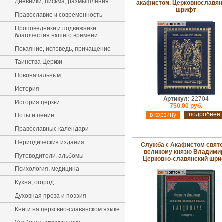
Дневники, письма, размышления
акафистом. Церковнославян
шрифт
Православие и современность
Проповедники и подвижники
благочестия нашего времени
Покаяние, исповедь, причащение
Таинства Церкви
Новоначальным
История
Артикул:
22704
История церкви
750.00 руб.
подробнее
Ноты и пение
Православные календари
Периодические издания
Служба с Акафистом свят
великому князю Владимир
Путеводители, альбомы
Церковно-славянский шр
Психология, медицина
Кухня, огород
Духовная проза и поэзия
Книги на церковно-славянском языке