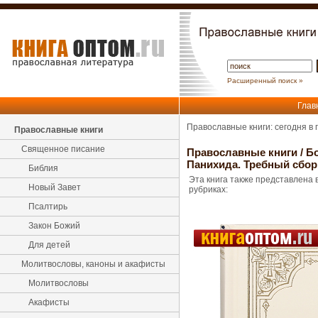
Расширенный поиск »
Глав
Православные книги: сегодня в
Православные книги
Священное писание
Православные книги
/
Б
Панихида. Требный сбор
Библия
Эта книга также представлена 
Новый Завет
рубриках:
Псалтирь
Закон Божий
Для детей
Молитвословы, каноны и акафисты
Молитвословы
Акафисты