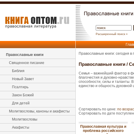
Расширенный поиск »
Глав
Православные книги: сегодня в
Православные книги
Священное писание
Православные книги
/
Се
Библия
Семья – важнейший фактор в фо
благочестия и духовно-нравств
Новый Завет
способности, силы и таланты. В
единство и общность духовной 
Псалтирь
Закон Божий
Для детей
Сортировать по цене:
по возра
Молитвословы, каноны и акафисты
Сортировать по дате поступле
Молитвословы
Православная культура и
Акафисты
проблема российского