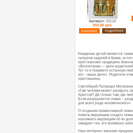
Артикул:
33218
950.00 руб.
подробнее
Рождение детей является также
супругов задачей в браке, ест
христианских традициях благоч
«Воспитание — дело родителей г
Тут-то и покажите истинную люб
его – ваше дело». Родители от
христианина.
Святейший Патриарх Московский
«Где человек может раскрыть св
Христов? Да только там, где лю
Если разрушается семья – уходи
для всего рода человеческого».
О создании православной семьи,
помочь верующим создать семью
напомнить верующим об их долге
ожидают тех, кто всемерно заб
Наш интернет-магазин предлага