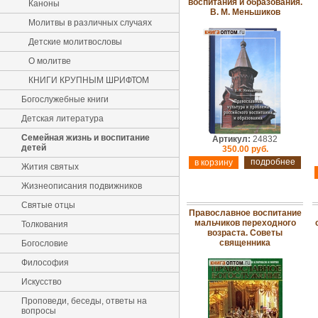
воспитания и образования.
Каноны
В. М. Меньшиков
Молитвы в различных случаях
Детские молитвословы
О молитве
КНИГИ КРУПНЫМ ШРИФТОМ
Богослужебные книги
Детская литература
Семейная жизнь и воспитание
Артикул:
24832
детей
350.00 руб.
подробнее
Жития святых
Жизнеописания подвижников
Святые отцы
Православное воспитание
мальчиков переходного
Толкования
возраста. Советы
священника
Богословие
Философия
Искусство
Проповеди, беседы, ответы на
вопросы