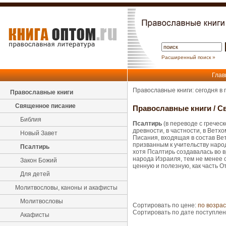
Расширенный поиск »
Глав
Православные книги: сегодня в
Православные книги
Священное писание
Православные книги
/
С
Библия
Псалтирь
(в переводе с гречес
древности, в частности, в Вет
Новый Завет
Писания, входящая в состав Ве
призванным к учительству наро
Псалтирь
хотя Псалтирь создавалась во 
народа Израиля, тем не менее 
Закон Божий
ценную и полезную, как часть О
Для детей
Молитвословы, каноны и акафисты
Молитвословы
Сортировать по цене:
по возра
Сортировать по дате поступле
Акафисты