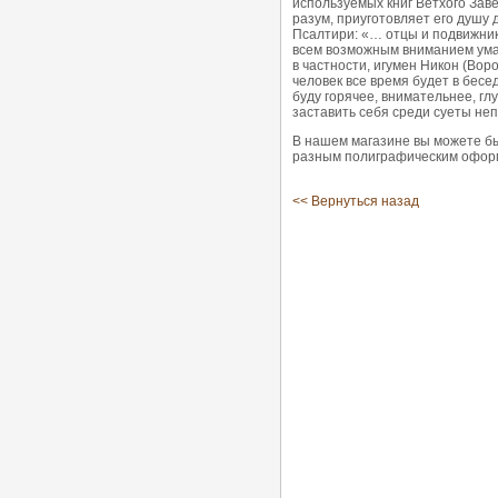
используемых книг Ветхого Зав
разум, приуготовляет его душу 
Псалтири: «… отцы и подвижник
всем возможным вниманием ума 
в частности, игумен Никон (Вор
человек все время будет в бесе
буду горячее, внимательнее, гл
заставить себя среди суеты не
В нашем магазине вы можете бы
разным полиграфическим оформ
<< Вернуться назад