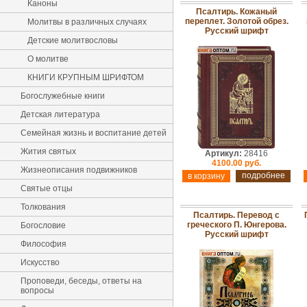
Каноны
Псалтирь. Кожаный
переплет. Золотой обрез.
Молитвы в различных случаях
Русский шрифт
Детские молитвословы
О молитве
КНИГИ КРУПНЫМ ШРИФТОМ
Богослужебные книги
Детская литература
Семейная жизнь и воспитание детей
Жития святых
Артикул:
28416
4100.00 руб.
Жизнеописания подвижников
подробнее
Святые отцы
Толкования
Псалтирь. Перевод с
греческого П. Юнгерова.
Богословие
Русский шрифт
Философия
Искусство
Проповеди, беседы, ответы на
вопросы