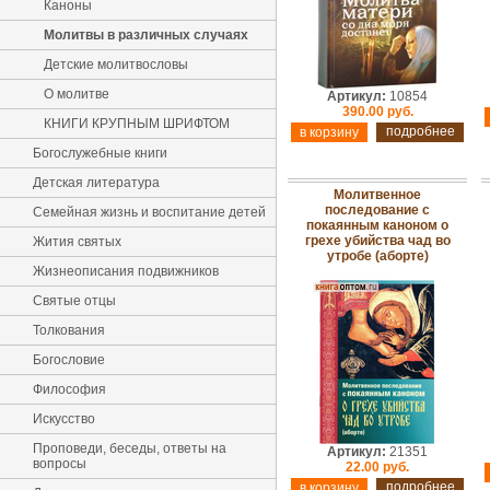
Каноны
Молитвы в различных случаях
Детские молитвословы
О молитве
Артикул:
10854
390.00 руб.
КНИГИ КРУПНЫМ ШРИФТОМ
подробнее
Богослужебные книги
Детская литература
Молитвенное
последование с
Семейная жизнь и воспитание детей
покаянным каноном о
грехе убийства чад во
Жития святых
утробе (аборте)
Жизнеописания подвижников
Святые отцы
Толкования
Богословие
Философия
Искусство
Проповеди, беседы, ответы на
Артикул:
21351
вопросы
22.00 руб.
подробнее