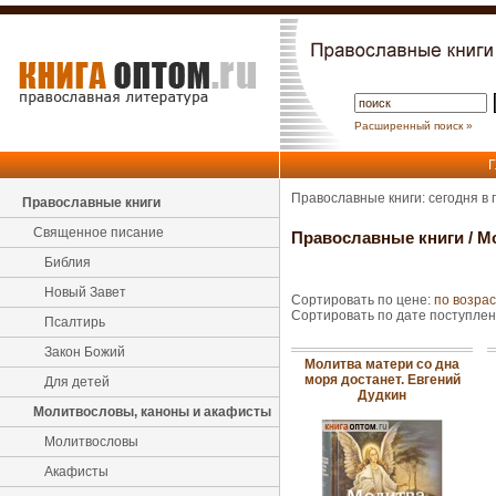
Расширенный поиск »
Г
Православные книги: сегодня в
Православные книги
Священное писание
Православные книги
/
М
Библия
Новый Завет
Сортировать по цене:
по возра
Сортировать по дате поступле
Псалтирь
Закон Божий
Молитва матери со дна
моря достанет. Евгений
Для детей
Дудкин
Молитвословы, каноны и акафисты
Молитвословы
Акафисты