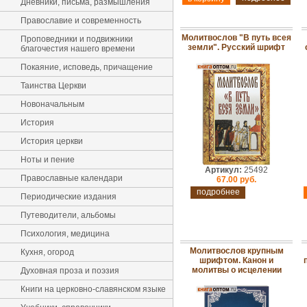
Дневники, письма, размышления
Православие и современность
Молитвослов "В путь всея
Проповедники и подвижники
земли". Русский шрифт
благочестия нашего времени
Покаяние, исповедь, причащение
Таинства Церкви
Новоначальным
История
История церкви
Ноты и пение
Артикул:
25492
Православные календари
67.00 руб.
подробнее
Периодические издания
Путеводители, альбомы
Психология, медицина
Молитвослов крупным
Кухня, огород
шрифтом. Канон и
молитвы о исцелении
Духовная проза и поэзия
Книги на церковно-славянском языке