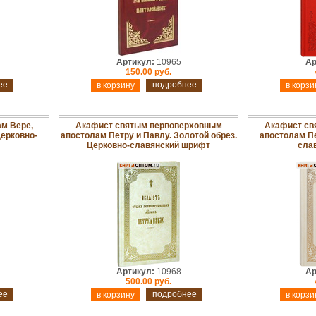
Артикул:
10965
Ар
150.00 руб.
ее
подробнее
м Вере,
Акафист святым первоверховным
Акафист св
ерковно-
апостолам Петру и Павлу. Золотой обрез.
апостолам Пе
Церковно-славянский шрифт
сла
Артикул:
10968
Ар
500.00 руб.
ее
подробнее