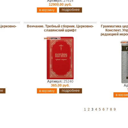
Артикул:
27614
12900.00 руб.
подробнее
Церковно-
Венчание. Требный сборник. Церковно-
Грамматика цер
славянский шрифт
Конспект. Уп
редакцией иеро
Артикул:
25240
365.00 руб.
Ар
ее
подробнее
1
2
3
4
5
6
7
8
9