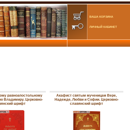
ВАША КОРЗИНА
ЛИЧНЫЙ КАБИНЕТ
ому равноапостольному
Акафист святым мученицам Вере,
зю Владимиру. Церковно-
Надежде, Любви и Софии. Церковно-
вянский шрифт
славянский шрифт