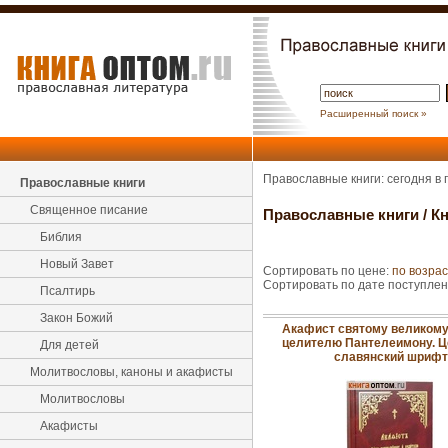
Расширенный поиск »
Православные книги: сегодня в
Православные книги
Священное писание
Православные книги
/
Кн
Библия
Новый Завет
Сортировать по цене:
по возра
Сортировать по дате поступле
Псалтирь
Закон Божий
Акафист святому великому
целителю Пантелеимону. Ц
Для детей
славянский шрифт
Молитвословы, каноны и акафисты
Молитвословы
Акафисты