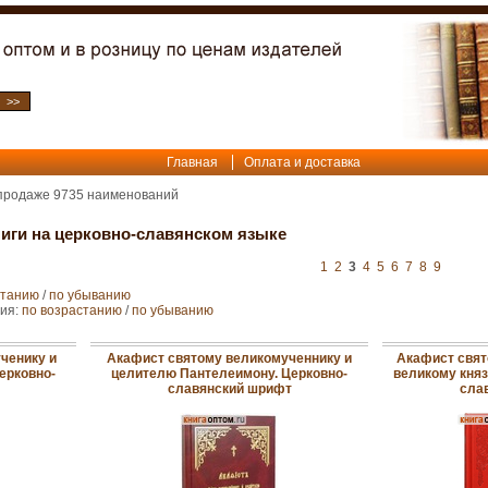
Главная
Оплата и доставка
 продаже
9735
наименований
иги на церковно-славянском языке
1
2
3
4
5
6
7
8
9
станию
/
по убыванию
ния:
по возрастанию
/
по убыванию
ченику и
Акафист святому великомученнику и
Акафист свят
ерковно-
целителю Пантелеимону. Церковно-
великому кня
славянский шрифт
сла