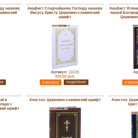
ду нашему
Акафист Сладчайшему Господу нашему
Акафист Успен
лавянский
Иисусу Христу. Церковно-славянский
нашей Богород
шрифт
Церковно
Артикул:
10226
Ар
350.00 руб.
ее
подробнее
ый в
Апостол. Церковно-славянский шрифт
Апостол. Цер
ладе с
Цвет
ский шрифт