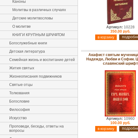
Каноны
Молитвы в различных случаях
Детские молитвословы
О молитве
Артикул:
10228
350.00 руб.
КНИГИ КРУПНЫМ ШРИФТОМ
подробн
Богослужебные книги
Детская литература
Акафист святым мученица
Надежде, Любви и Софии. Ц
Семейная жизнь и воспитание детей
славянский шрифт
Жития святых
Жизнеописания подвижников
Святые отцы
Толкования
Богословие
Философия
Искусство
Артикул:
10960
100.00 руб.
Проповеди, беседы, ответы на
подробн
вопросы