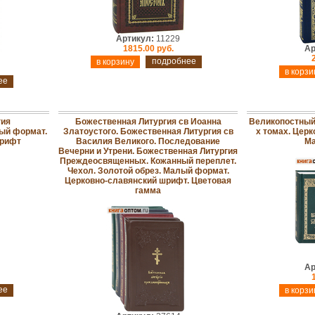
Артикул:
11229
1815.00 руб.
Ар
подробнее
ее
гия
Божественная Литургия св Иоанна
Великопостный 
ый формат.
Златоустого. Божественная Литургия св
х томах. Цер
шрифт
Василия Великого. Последование
Ма
Вечерни и Утрени. Божественная Литургия
Преждеосвященных. Кожанный переплет.
Чехол. Золотой обрез. Малый формат.
Церковно-славянский шрифт. Цветовая
гамма
Ар
ее