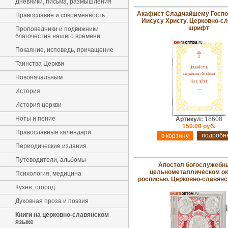
Дневники, письма, размышления
Акафист Сладчайшему Госпо
Православие и современность
Иисусу Христу. Церковно-с
шрифт
Проповедники и подвижники
благочестия нашего времени
Покаяние, исповедь, причащение
Таинства Церкви
Новоначальным
История
История церкви
Ноты и пение
Артикул:
18608
150.00 руб.
Православные календари
подробн
Периодические издания
Путеводители, альбомы
Апостол богослужебн
цельнометаллическом ок
Психология, медицина
росписью. Церковно-славян
Кухня, огород
Духовная проза и поэзия
Книги на церковно-славянском
языке