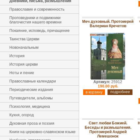
Дневники, письма, размышления
Православие и современность
Проповедники и подвижники
Меч духовный. Протоиерей
благочестия нашего времени
Валериан Кречетов
Покаяние, исповедь, причащение
Таинства Церкви
Новоначальным
История
История церкви
Ноты и пение
Православные календари
Артикул:
25912
190.00 руб.
Периодические издания
подробнее
Путеводители, альбомы
Психология, медицина
Кухня, огород
Свет любви Божией.
Н
Духовная проза и поэзия
Беседы и размышления.
Книги на церковно-славянском языке
Протоиерей Андрей
Лемешонок