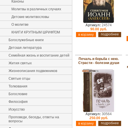
Каноны
Молитвы в различных случаях
Детские молитвословы
О молитве
Артикул:
24574
90.00 руб.
КНИГИ КРУПНЫМ ШРИФТОМ
подробнее
Богослужебные книги
Детская литература
Семейная жизнь и воспитание детей
Печаль и борьба с нею.
Страсти - болезни души
Жития святых
Жизнеописания подвижников
Святые отцы
Толкования
Богословие
Философия
Искусство
Артикул:
30564
Проповеди, беседы, ответы на
250.00 руб.
вопросы
подробнее