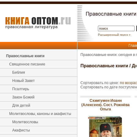
Расширенный поиск »
Глав
Православные книги: сегодня в
Православные книги
Священное писание
Православные книги
/
Д
Библия
Новый Завет
Сортировать по цене:
по возра
Сортировать по дате поступле
Псалтирь
Закон Божий
Схиигумен Иоанн
(Алексеев). Сост. Рожнёва
Для детей
Ольга
Молитвословы, каноны и акафисты
Молитвословы
Акафисты