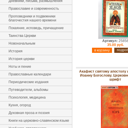
Дневники, письма, размышления
Православие и современность
Проповедники и подвижники
благочестия нашего времени
Покаяние, исповедь, причащение
Таинства Церкви
Артикул:
2585
Новоначальным
35.00 руб.
подро
История
История церкви
Ноты и пение
Акафист святому апостолу 
Православные календари
Иоанну Богослову. Церковн
шрифт
Периодические издания
Путеводители, альбомы
Психология, медицина
Кухня, огород
Духовная проза и поэзия
Книги на церковно-славянском языке