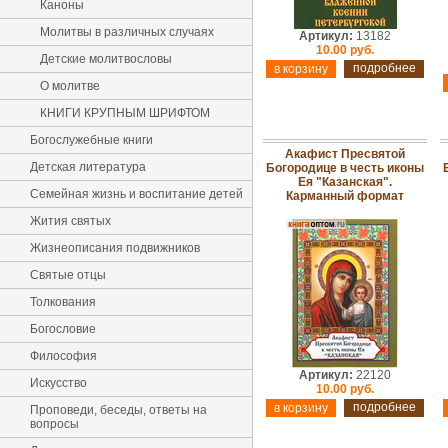
Каноны
Молитвы в различных случаях
Артикул:
13182
10.00 руб.
Детские молитвословы
подробнее
О молитве
КНИГИ КРУПНЫМ ШРИФТОМ
Богослужебные книги
Акафист Пресвятой
Детская литература
Богородице в честь иконы
Ея "Казанская".
Семейная жизнь и воспитание детей
Карманный формат
Жития святых
Жизнеописания подвижников
Святые отцы
Толкования
Богословие
Философия
Артикул:
22120
Искусство
10.00 руб.
подробнее
Проповеди, беседы, ответы на
вопросы