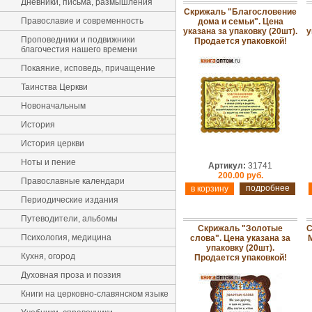
Дневники, письма, размышления
Скрижаль "Благословение
Православие и современность
дома и семьи". Цена
указана за упаковку (20шт).
у
Проповедники и подвижники
Продается упаковкой!
благочестия нашего времени
Покаяние, исповедь, причащение
Таинства Церкви
Новоначальным
История
История церкви
Ноты и пение
Артикул:
31741
200.00 руб.
Православные календари
подробнее
Периодические издания
Путеводители, альбомы
Скрижаль "Золотые
С
Психология, медицина
слова". Цена указана за
упаковку (20шт).
Кухня, огород
Продается упаковкой!
Духовная проза и поэзия
Книги на церковно-славянском языке