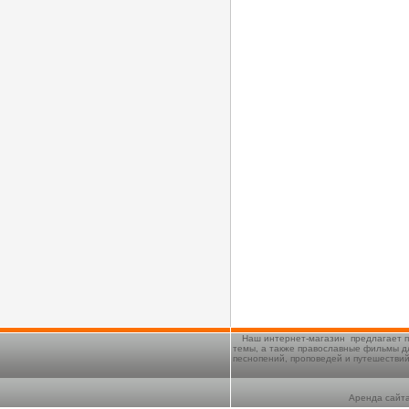
Наш интернет-магазин предлагает п
темы, а также православные фильмы д
песнопений, проповедей и путешестви
Аренда сайта