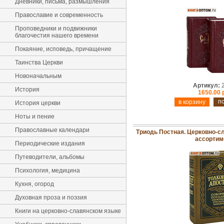
Дневники, письма, размышления
Православие и современность
Проповедники и подвижники
благочестия нашего времени
Покаяние, исповедь, причащение
Таинства Церкви
Новоначальным
Артикул:
2
История
1650.00 
п
История церкви
Ноты и пение
Православные календари
Триодь Постная. Церковно-с
ассортим
Периодические издания
Путеводители, альбомы
Психология, медицина
Кухня, огород
Духовная проза и поэзия
Книги на церковно-славянском языке