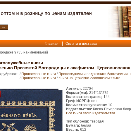
Главная
Оплата и доставка
 продаже
9735
наименований
огослужебные книги
спению Пресвятой Богородицы с акафистом. Церковнослав
 рубриках:
/
Православные книги
/
Проповедники и подвижники благочестия 
/
Православные книги
/
Книги на церковно-славянском языке
Артикул:
22704
Формат(мм):
214*13*275
Количество страниц:
144
Гриф ИСРПЦ:
нет
Количество в упаковке:
10
Издательство:
Киево-Печерская Лав
Все книги этого издательства
Тип обложки:
твердая
Бумага:
белая
Вес, гр:
612