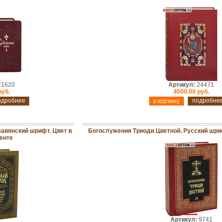
1620
Артикул:
24471
руб.
4000.00 руб.
одробнее
подробне
лавянский шрифт. Цвет в
Богослужения Триоди Цветной. Русский шри
енте
Артикул:
9741