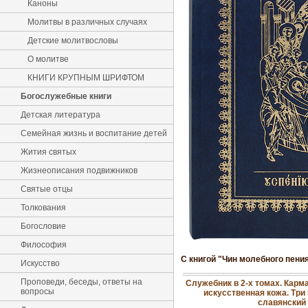
Каноны
Молитвы в различных случаях
Детские молитвословы
О молитве
КНИГИ КРУПНЫМ ШРИФТОМ
Богослужебные книги
Детская литература
Семейная жизнь и воспитание детей
Жития святых
Жизнеописания подвижников
Святые отцы
Толкования
Богословие
Философия
С книгой "Чин молебного пен
Искусство
Проповеди, беседы, ответы на
Служебник в 2-х томах. Кар
вопросы
искусственная кожа. Три 
славянский