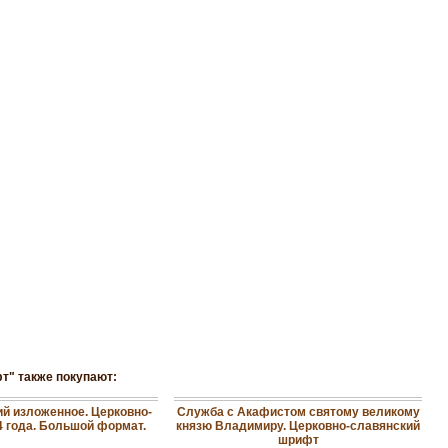
т" также покупают:
ий изложенное. Церковно-
Служба с Акафистом святому великому
4 года. Большой формат.
князю Владимиру. Церковно-славянский
шрифт