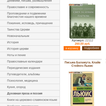
Дневники, письма, размышления
Православие и современность
Проповедники и подвижники
благочестия нашего времени
Покаяние, исповедь, причащение
Таинства Церкви
Новоначальным
Артикул:
22112
История
260.00 руб.
подробнее
История церкви
Ноты и пение
Православные календари
Письма Баламута. Клайв
Стейплз Льюис
Периодические издания
Путеводители, альбомы
Психология, медицина
Кухня, огород
Духовная проза и поэзия
Книги на церковно-славянском языке