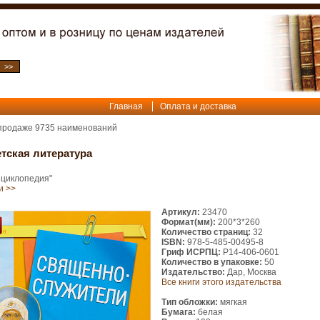
Главная
Оплата и доставка
 продаже
9735
наименований
тская литература
нциклопедия"
и >>
Артикул:
23470
Формат(мм):
200*3*260
Количество страниц:
32
ISBN:
978-5-485-00495-8
Гриф ИСРПЦ:
Р14-406-0601
Количество в упаковке:
50
Издательство:
Дар, Москва
Все книги этого издательства
Тип обложки:
мягкая
Бумага:
белая