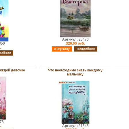
Артикул:
25476
850
320.00 руб.
.
подробнее
робнее
каждой девочке
Что необходимо знать каждому
мальчику
78
.
Артикул:
31545