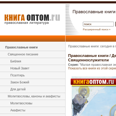
Расширенный поиск »
Православные книги: сегодня в
Православные книги
Священное писание
Православные книги
/
Де
Священнослужители
Библия
Серия:
"Малая православная э
Новый Завет
Показать все книги из этой сери
Псалтирь
Закон Божий
Для детей
Молитвословы, каноны и акафисты
Молитвословы
Акафисты