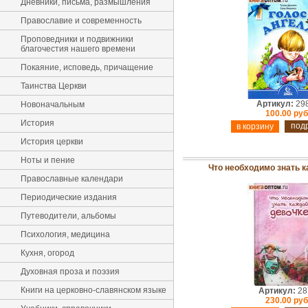
Дневники, письма, размышления
Православие и современность
Проповедники и подвижники
благочестия нашего времени
Покаяние, исповедь, причащение
Таинства Церкви
Артикул:
29
Новоначальным
100.00 руб
История
под
История церкви
Ноты и пение
Что необходимо знать 
Православные календари
Периодические издания
Путеводители, альбомы
Психология, медицина
Кухня, огород
Духовная проза и поэзия
Книги на церковно-славянском языке
Артикул:
28
230.00 руб