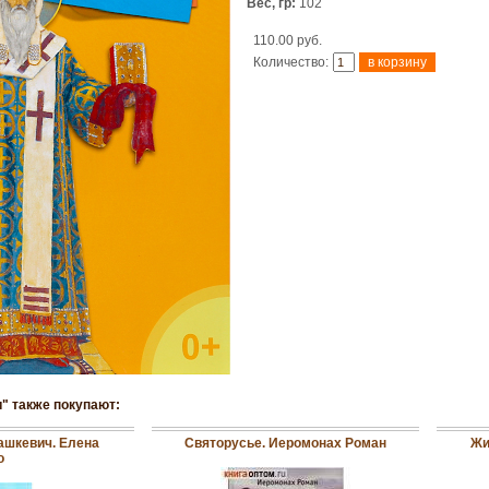
Вес, гр:
102
110.00 руб.
Количество:
" также покупают:
ашкевич. Елена
Святорусье. Иеромонах Роман
Жи
о