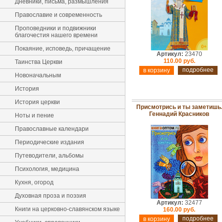
Дневники, письма, размышления
Православие и современность
Проповедники и подвижники
благочестия нашего времени
Покаяние, исповедь, причащение
Артикул:
23470
110.00 руб.
Таинства Церкви
подробнее
Новоначальным
История
История церкви
Присмотрись и ты заметишь
Геннадий Красников
Ноты и пение
Православные календари
Периодические издания
Путеводители, альбомы
Психология, медицина
Кухня, огород
Духовная проза и поэзия
Артикул:
32477
Книги на церковно-славянском языке
160.00 руб.
подробнее