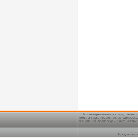
Наш интернет-магазин предлагает п
темы, а также православные фильмы д
песнопений, проповедей и путешестви
Аренда сайта