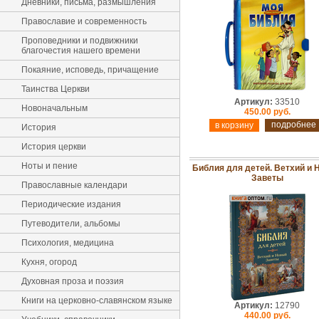
Дневники, письма, размышления
Православие и современность
Проповедники и подвижники
благочестия нашего времени
Покаяние, исповедь, причащение
Таинства Церкви
Артикул:
33510
Новоначальным
450.00 руб.
подробнее
История
История церкви
Ноты и пение
Библия для детей. Ветхий и 
Заветы
Православные календари
Периодические издания
Путеводители, альбомы
Психология, медицина
Кухня, огород
Духовная проза и поэзия
Книги на церковно-славянском языке
Артикул:
12790
440.00 руб.