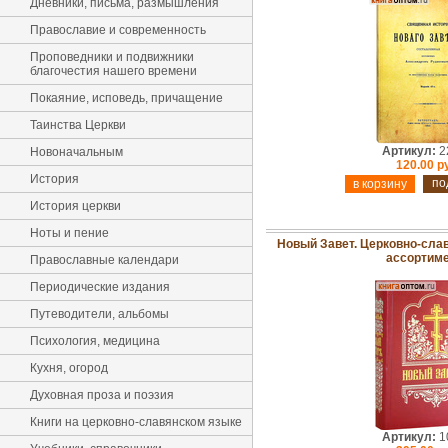
Дневники, письма, размышления
Православие и современность
Проповедники и подвижники
благочестия нашего времени
Покаяние, исповедь, причащение
Таинства Церкви
Артикул:
2
Новоначальным
120.00 р
История
по
История церкви
Ноты и пение
Новый Завет. Церковно-слав
ассортим
Православные календари
Периодические издания
Путеводители, альбомы
Психология, медицина
Кухня, огород
Духовная проза и поэзия
Книги на церковно-славянском языке
Артикул:
1