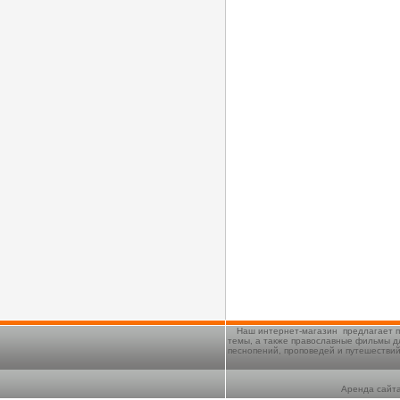
Наш интернет-магазин предлагает п
темы, а также православные фильмы д
песнопений, проповедей и путешестви
Аренда сайта