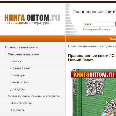
Расширенный поиск »
Глав
Православные книги: сегодня в
Православные книги
Священное писание
Православные книги
/
С
Новый Завет
Библия
Новый Завет
Псалтирь
Закон Божий
Для детей
Молитвословы, каноны и акафисты
Молитвословы
Акафисты