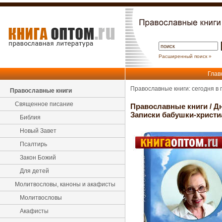
Расширенный поиск »
Глав
Православные книги: сегодня в
Православные книги
Священное писание
Православные книги
/
Д
Записки бабушки-христ
Библия
Новый Завет
Псалтирь
Закон Божий
Для детей
Молитвословы, каноны и акафисты
Молитвословы
Акафисты