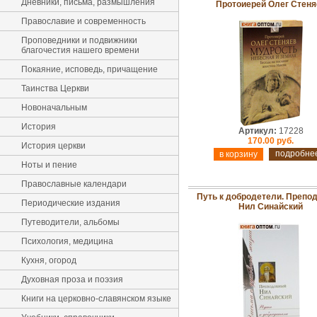
Дневники, письма, размышления
Протоиерей Олег Стеня
Православие и современность
Проповедники и подвижники
благочестия нашего времени
Покаяние, исповедь, причащение
Таинства Церкви
Новоначальным
История
Артикул:
17228
170.00 руб.
История церкви
подробне
Ноты и пение
Православные календари
Путь к добродетели. Препо
Периодические издания
Нил Синайский
Путеводители, альбомы
Психология, медицина
Кухня, огород
Духовная проза и поэзия
Книги на церковно-славянском языке