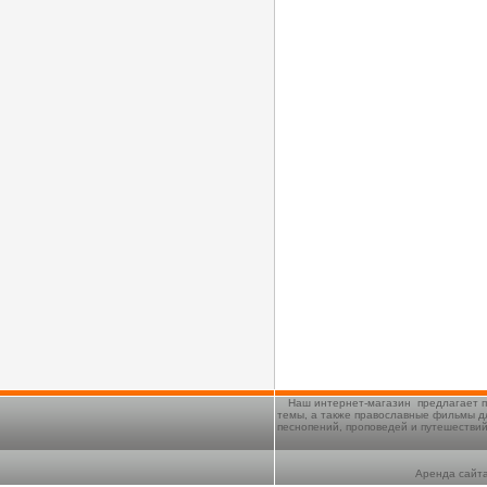
Наш интернет-магазин предлагает п
темы, а также православные фильмы д
песнопений, проповедей и путешестви
Аренда сайта