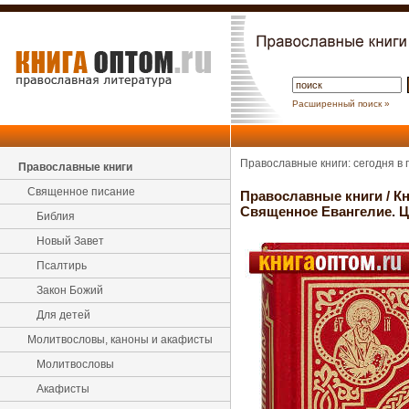
Расширенный поиск »
Православные книги: сегодня в
Православные книги
Священное писание
Православные книги
/
Кн
Священное Евангелие. 
Библия
Новый Завет
Псалтирь
Закон Божий
Для детей
Молитвословы, каноны и акафисты
Молитвословы
Акафисты