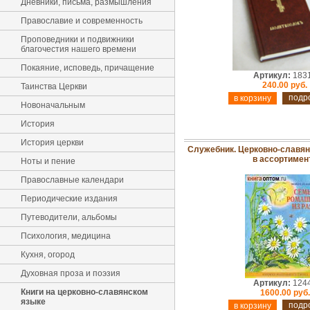
Дневники, письма, размышления
Православие и современность
Проповедники и подвижники
благочестия нашего времени
Покаяние, исповедь, причащение
Артикул:
183
240.00 руб.
Таинства Церкви
подр
Новоначальным
История
История церкви
Служебник. Церковно-славян
в ассортимен
Ноты и пение
Православные календари
Периодические издания
Путеводители, альбомы
Психология, медицина
Кухня, огород
Духовная проза и поэзия
Артикул:
124
Книги на церковно-славянском
1600.00 руб.
языке
подр