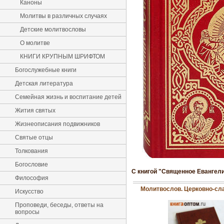
Каноны
Молитвы в различных случаях
Детские молитвословы
О молитве
КНИГИ КРУПНЫМ ШРИФТОМ
Богослужебные книги
Детская литература
Семейная жизнь и воспитание детей
Жития святых
Жизнеописания подвижников
Святые отцы
Толкования
Богословие
С книгой "Священное Евангел
Философия
Молитвослов. Церковно-сл
Искусство
Проповеди, беседы, ответы на
вопросы