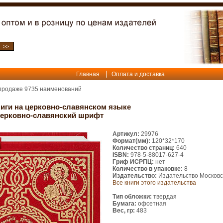
Главная
Оплата и доставка
 продаже
9735
наименований
иги на церковно-славянском языке
Церковно-славянский шрифт
Артикул:
29976
Формат(мм):
120*32*170
Количество страниц:
640
ISBN:
978-5-88017-627-4
Гриф ИСРПЦ:
нет
Количество в упаковке:
8
Издательство:
Издательство Московс
Все книги этого издательства
Тип обложки:
твердая
Бумага:
офсетная
Вес, гр:
483