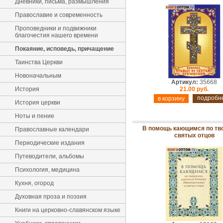
Дневники, письма, размышления
Православие и современность
Проповедники и подвижники
благочестия нашего времени
Покаяние, исповедь, причащение
Таинства Церкви
Новоначальным
Артикул:
35668
История
21.00 руб.
подробн
История церкви
Ноты и пение
В помощь кающимся по тв
Православные календари
святых отцов
Периодические издания
Путеводители, альбомы
Психология, медицина
Кухня, огород
Духовная проза и поэзия
Книги на церковно-славянском языке