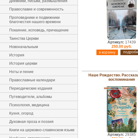
Дневники, письма, размышления
Православие и современность
Проповедники и подвижники
благочестия нашего времени
Покаяние, исповедь, причащение
Таинства Церкви
Артикул:
17439
250.00 руб.
Новоначальным
подроб
История
История церкви
Ноты и пение
Наше Рождество. Рассказы
воспоминания
Православные календари
Периодические издания
Путеводители, альбомы
Психология, медицина
Кухня, огород
Духовная проза и поэзия
Книги на церковно-славянском языке
Артикул:
29385