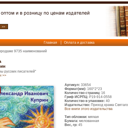
Главная
Оплата и доставка
 продаже
9735
наименований
а
рин
зы русских писателей"
и >>
Артикул:
33654
Формат(мм):
160*2*23
Количество страниц:
16
Гриф ИСРПЦ:
Р19-914-0558
Количество в упаковке:
40
Издательство:
Приход храма Святаго
Все книги этого издательства
Тип обложки:
мягкая
Бумага:
мелованная
Вес, гр:
45