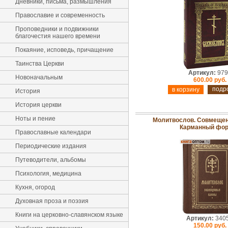
Дневники, письма, размышления
Православие и современность
Проповедники и подвижники
благочестия нашего времени
Покаяние, исповедь, причащение
Таинства Церкви
Артикул:
979
Новоначальным
600.00 руб.
подр
История
История церкви
Ноты и пение
Молитвослов. Совмещен
Карманный фо
Православные календари
Периодические издания
Путеводители, альбомы
Психология, медицина
Кухня, огород
Духовная проза и поэзия
Книги на церковно-славянском языке
Артикул:
340
150.00 руб.