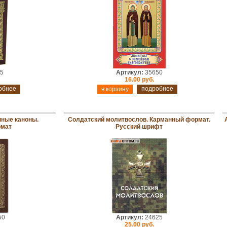
5
Артикул:
35650
16.00 руб.
обнее
подробнее
ные каноны.
Солдатский молитвослов. Карманный формат.
рмат
Русский шрифт
50
Артикул:
24625
25.00 руб.