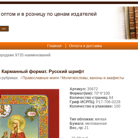
Главная
Оплата и доставка
 продаже
9735
наименований
 Карманный формат. Русский шрифт
 рубриках:
/
Православные книги
/
Молитвословы, каноны и акафисты
Артикул:
35672
Формат(мм):
70*4*100
Количество страниц:
64
Гриф ИСРПЦ:
Р17-706-0228
Количество в упаковке:
100
Тип обложки:
мягкая
Бумага:
мелованная
Вес, гр:
21