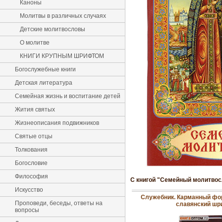
Каноны
Молитвы в различных случаях
Детские молитвословы
О молитве
КНИГИ КРУПНЫМ ШРИФТОМ
Богослужебные книги
Детская литература
Семейная жизнь и воспитание детей
Жития святых
Жизнеописания подвижников
Святые отцы
Толкования
Богословие
Философия
С книгой "Семейный молитвос
Искусство
Служебник. Карманный фор
Проповеди, беседы, ответы на
славянский шр
вопросы