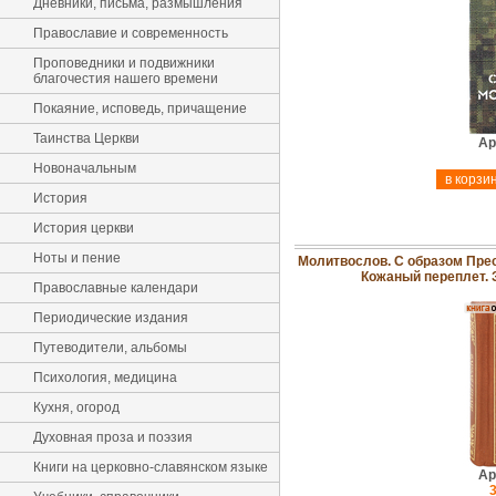
Дневники, письма, размышления
Православие и современность
Проповедники и подвижники
благочестия нашего времени
Покаяние, исповедь, причащение
Таинства Церкви
Ар
Новоначальным
История
История церкви
Ноты и пение
Молитвослов. С образом Пре
Кожаный переплет. 
Православные календари
Периодические издания
Путеводители, альбомы
Психология, медицина
Кухня, огород
Духовная проза и поэзия
Книги на церковно-славянском языке
Ар
3