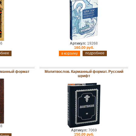
26
Артикул:
19268
160.00 руб.
обнее
подробнее
рманный формат
Молитвослов. Карманный формат. Русский
шрифт
68
Артикул:
7069
150.00 руб.
обнее