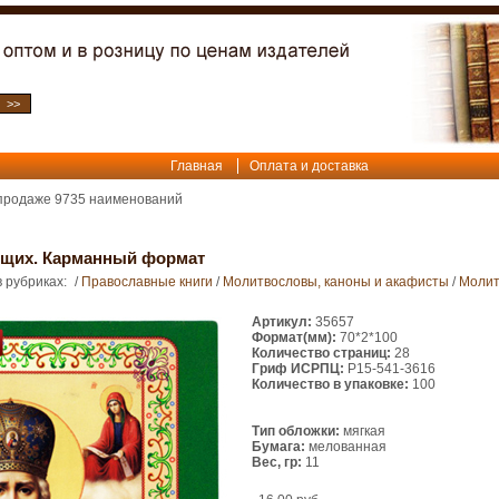
Главная
Оплата и доставка
 продаже
9735
наименований
щих. Карманный формат
 рубриках:
/
Православные книги
/
Молитвословы, каноны и акафисты
/
Молит
Артикул:
35657
Формат(мм):
70*2*100
Количество страниц:
28
Гриф ИСРПЦ:
Р15-541-3616
Количество в упаковке:
100
Тип обложки:
мягкая
Бумага:
мелованная
Вес, гр:
11