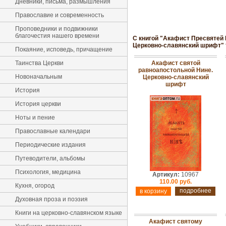
Дневники, письма, размышления
Православие и современность
Проповедники и подвижники
благочестия нашего времени
С книгой "Акафист Пресвятей 
Церковно-славянский шрифт" 
Покаяние, исповедь, причащение
Таинства Церкви
Акафист святой
равноапостольной Нине.
Новоначальным
Церковно-славянский
шрифт
История
История церкви
Ноты и пение
Православные календари
Периодические издания
Путеводители, альбомы
Психология, медицина
Артикул:
10967
110.00 руб.
Кухня, огород
подробнее
Духовная проза и поэзия
Книги на церковно-славянском языке
Акафист святому