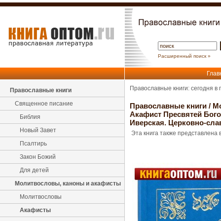
Расширенный поиск »
Глав
Православные книги: сегодня в
Православные книги
Священное писание
Православные книги
/
М
Акафист Пресвятей Бого
Библия
Иверская. Церковно-сл
Новый Завет
Эта книга также представлена в
Псалтирь
Закон Божий
Для детей
Молитвословы, каноны и акафисты
Молитвословы
Акафисты