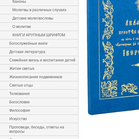
Каноны
Молитвы в различных случаях
Детские молитвословы
О молитве
КНИГИ КРУПНЫМ ШРИФТОМ
Богослужебные книги
Детская литература
Семейная жизнь и воспитание детей
Жития святых
Жизнеописания подвижников
Святые отцы
Толкования
Богословие
Философия
Искусство
Проповеди, беседы, ответы на
вопросы