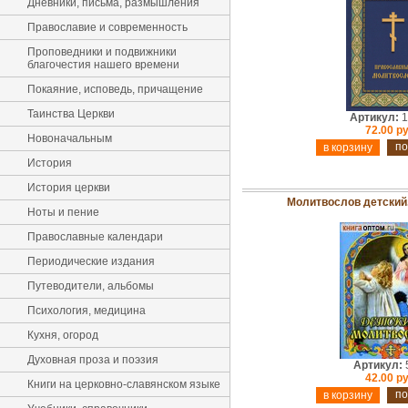
Дневники, письма, размышления
Православие и современность
Проповедники и подвижники
благочестия нашего времени
Покаяние, исповедь, причащение
Таинства Церкви
Артикул:
1
72.00 ру
Новоначальным
по
История
История церкви
Молитвослов детский
Ноты и пение
Православные календари
Периодические издания
Путеводители, альбомы
Психология, медицина
Кухня, огород
Духовная проза и поэзия
Артикул:
42.00 ру
Книги на церковно-славянском языке
по