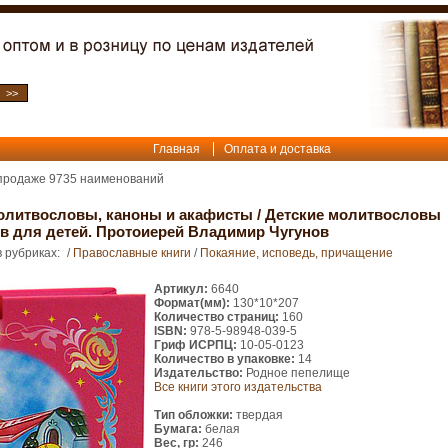
Главная
Оплата и доставка
 продаже
9735
наименований
олитвословы, каноны и акафисты
/
Детские молитвословы
в для детей. Протоиерей Владимир Чугунов
 рубриках:
/
Православные книги
/
Покаяние, исповедь, причащение
Артикул:
6640
Формат(мм):
130*10*207
Количество страниц:
160
ISBN:
978-5-98948-039-5
Гриф ИСРПЦ:
10-05-0123
Количество в упаковке:
14
Издательство:
Родное пепелище
Все книги этого издательства
Тип обложки:
твердая
Бумага:
белая
Вес, гр:
246