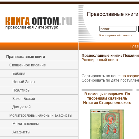
Расширенный поиск »
Глав
Православные книги
/
Покаяни
Православные книги
Расширенный поиск
Священное писание
Библия
Сортировать по цене:
по возра
Сортировать по дате поступле
Новый Завет
Псалтирь
В помощь кающимся. По
творениям святитель
Закон Божий
Игнатия Ставропольского
Для детей
Молитвословы, каноны и акафисты
Молитвословы
Акафисты